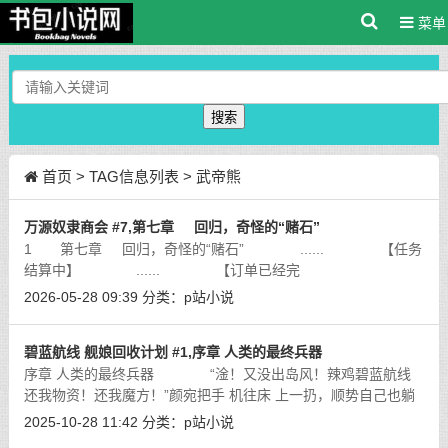
菜单
搜索
首页
> TAG信息列表 > 武帝熊
万源奴隶商会 #7,第七章 回归，奇怪的“赌石”
1 第七章 回归，奇怪的“赌石” ...... 【任务
结算中】 ...... 【订单已经完
成】 ...... 姓名：时雨 种 族：兽人（狼
2026-05-28 09:39
分类：
p站小说
人）
[详细]
碧蓝航线 舰娘回收计划 #1,序章 人类的最终兵器
序章 人类的最终兵器 “淦！又没出岛风！辣鸡碧蓝航线
还我物资！还我魔方！”颜宛把手 机往床 上一扔，顺势自己也躺
了下去。现在是凌晨12点，本来是想趁每日刷新和月卡邮件的物
2025-10-28 11:42
分类：
p站小说
资再赌一波颜宛
[详细]