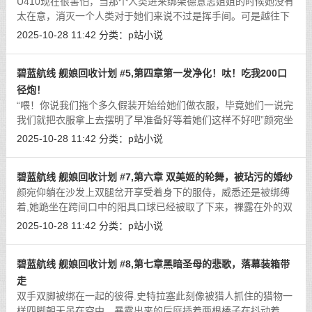
U410现在很害怕，当那个人类进来绑架德意志姐姐的时候她没有
太在意，消灭一个人类对于她们来说不过是挥手间。可是越往下
看U410越是感到害怕，不知道这个人类用了什么手段让姐姐们失
2025-10-28 11:42
分类：
p站小说
去反抗能力甚至无法召唤出舰装，现
[详细]
碧蓝航线 舰娘回收计划 #5,第四章第一发净化！呔！吃我200口
径炮！
“喂！你说我们拖个多久假装开始给她们做衣服，毕竟她们一说完
我们就把衣服拿上去摆明了早准备好等着她们这样不好吧”颜宛坐
在沙发上把德意志拉到怀里正解开她旗袍胸前的搭扣。“等她们提
2025-10-28 11:42
分类：
p站小说
出自己要求工作人员收集后给
[详细]
碧蓝航线 舰娘回收计划 #7,第六章 双美姬的轮舞，被玷污的婚纱
颜宛仰躺在沙发上双腿岔开享受着身下的服侍，威悉还是被绑缚
着,她跪坐在跨间口中的阳具口球已经被取了下来，裸露在外的双
乳夹着颜宛再次立起的怒龙，被口环撑开的小嘴此刻正卖力含住
2025-10-28 11:42
分类：
p站小说
套弄着。“该准备上去了！”未来的
[详细]
碧蓝航线 舰娘回收计划 #8,第七章黑暗圣母的悲歌，落幕装箱带
走
双手双脚被绑在一起的彼得.史特拉塞此刻像被猎人抓住的猎物一
样四脚朝天吊在空中，暴露出来的后庭插着两根棒子在抖动着，