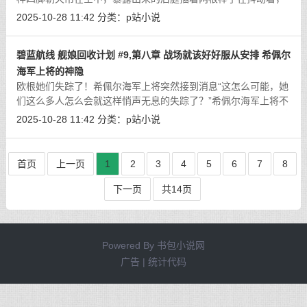
脑袋后仰长长的双马尾垂到地上，颜宛正扶着她的脑袋手中巨大
2025-10-28 11:42
分类：
p站小说
的阳具口塞缓缓插入。“走吧，报告
[详细]
碧蓝航线 舰娘回收计划 #9,第八章 战场就该好好服从安排 希佩尔
海军上将的神隐
欧根她们失踪了！希佩尔海军上将突然接到消息“这怎么可能，她
们这么多人怎么会就这样悄声无息的失踪了？”希佩尔海军上将不
敢相信自己的耳朵。“是在商业街失踪的可能和人类有关，30分钟
2025-10-28 11:42
分类：
p站小说
前发现联系不上腓特烈大帝，
[详细]
首页
上一页
1
2
3
4
5
6
7
8
下一页
共14页
Powered By
书包小说网
广告 | 统计代码