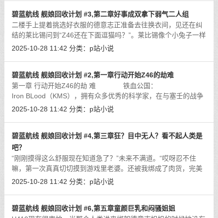
碧蓝航线 舰娘回收计划 #3,第二章好事成双拿下弱气二人组
二楼手上提着挑选好衣服的德意志正准备去往换衣间，见还在纠
结的莱比锡问到“Z46还在下面逗猫吗？”。莱比锡像个小兔子一样
被吓了一跳红这个脸答到“不，不知道没看见她上来呢。”“那你下
2025-10-28 11:42
分类：
p站小说
去把她交上来吧别让她一个人
[详细]
碧蓝航线 舰娘回收计划 #2,第一章行动开始Z46的劫难
第一章 行动开始Z46的劫 难 铁血公国：
Iron ВLood（KMS），拥有众多优秀的科学家，在与塞壬的战争
中获得了大量新技术，并着眼于对这些技术的进一步开发，这使
2025-10-28 11:42
分类：
p站小说
得铁血的人工智能控 制技术
[详细]
碧蓝航线 舰娘回收计划 #4,第三章狂？目中无人？看不起人类是
吧？
“刚刚摸得这么舒服现在知道急了？”未来不满道。“哎呀忍不住
嘛，第一次真真切切摸到游戏里老婆。还被我绑成了肉货，完美
切合XP我能忍住已经很不错了！”“别废话了，里面的人汇报现在
2025-10-28 11:42
分类：
p站小说
正好有人落单，在三楼休息室快
[详细]
碧蓝航线 舰娘回收计划 #6,第五章童颜巨乳和闷骚姐姐