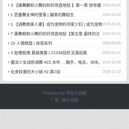
3 【唐舞麟和小舞的轮奸改造地狱 】第一章 惊世魔
2025-03-31
王现身 | 斗罗大陆同人
1 芭蕾舞女神的堕落 | 媚黑的舞蹈生
2025-03-31
1 【调教绝美人妻】成为宠物的邻家少妇 | 成为宠物
2025-03-31
的邻家少妇
7 唐舞桐和小舞的轮奸改造地狱【第五章 最终的沦
2025-03-31
陷】 | 斗罗大陆同人
10 人偶棋盘 | 收容系列
2025-03-05
3 批哩批哩 夏威夷篇 | 2233&狂阶玉藻前篇
2025-02-21
魔法少女战败调教 #22,水牢.....触手，电击，冰块，
2025-12-09
高潮寸止.....我在干什么啊我
化身奴隶的大小姐 #2,第2话.
2025-11-12
Powered By
书包小说网
广告 | 统计代码