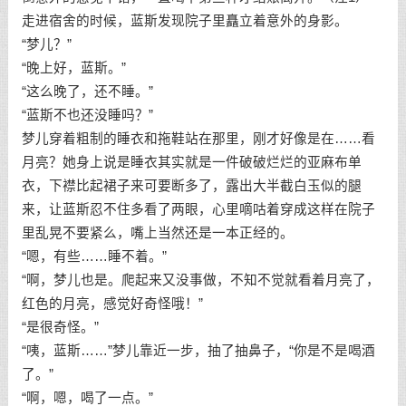
走进宿舍的时候，蓝斯发现院子里矗立着意外的身影。
“梦儿？”
“晚上好，蓝斯。”
“这么晚了，还不睡。”
“蓝斯不也还没睡吗？”
梦儿穿着粗制的睡衣和拖鞋站在那里，刚才好像是在……看
月亮？她身上说是睡衣其实就是一件破破烂烂的亚麻布单
衣，下襟比起裙子来可要断多了，露出大半截白玉似的腿
来，让蓝斯忍不住多看了两眼，心里嘀咕着穿成这样在院子
里乱晃不要紧么，嘴上当然还是一本正经的。
“嗯，有些……睡不着。”
“啊，梦儿也是。爬起来又没事做，不知不觉就看着月亮了，
红色的月亮，感觉好奇怪哦！”
“是很奇怪。”
“咦，蓝斯……”梦儿靠近一步，抽了抽鼻子，“你是不是喝酒
了。”
“啊，嗯，喝了一点。”