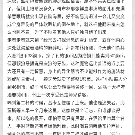
深夜，蓝斯拖着微醺的脚步返回宿舍。原本他其实已经睡下
了，但闭上眼睛没多久，哥布林那张鲜血淋漓的面孔和充满
杀意眼睛就会出现在脑海里，好不容易消退过一会儿又会变
成全身是伤的尸体软趴趴的倒在地上，就这样他翻来覆去怎
么也睡不着，为了不吵着其他人只好独自跑了出来。
走着走着就来到了经常去打探消息的雪莉酒馆，或许他内心
深处就渴望着酒精的麻醉吧。拜哥布林所赐，今天他们总共
入账2银币33铜币，穿了孔的银币因为磨损只能卖到50铜币，
但那颗狼牙据说是座狼的牙齿，这种魔物远比普通的近亲要
大还具有一定智慧，身上的异化器官不少能够作为的施法材
料或防具素材，一颗牙齿就卖了整整1银币。这样小队每人分
到46铜币，终于可以让蓝斯难得地奢侈一回，满满一大杯啤
酒要3铜币，他上一次享受还是师兄请客。
喝到第二杯的时候，基卡瓦便缠了上来。他也是迷失者，比
蓝斯等人早一个月来这里，这家伙是个话唠，和谁都谈得
来，所以吃的很开，哪怕等级只有黑曜，在酒馆里也算个名
人。平时蓝斯还有点嫌他刮躁，此时喝着酒听他东拉西扯，
倒意外的感觉不错，一直喝下第三杯才结账离开。（注1）