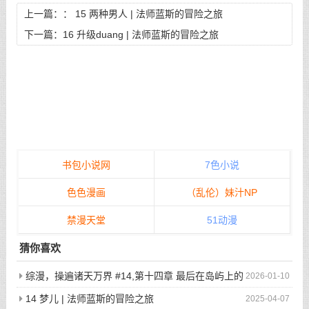
上一篇：：
15 两种男人 | 法师蓝斯的冒险之旅
下一篇：
16 升级duang | 法师蓝斯的冒险之旅
书包小说网
7色小说
色色漫画
（乱伦）妹汁NP
禁漫天堂
51动漫
猜你喜欢
综漫，操遍诸天万界 #14,第十四章 最后在岛屿上的
2026-01-10
狂欢派对
14 梦儿 | 法师蓝斯的冒险之旅
2025-04-07