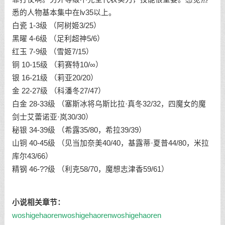
悉的人物基本集中在lv35以上。
白瓷 1-3级 （阿树姬3/25）
黑曜 4-6级 （足利超神5/6）
红玉 7-9级 （雪姬7/15）
铜 10-15级 （莉赛特10/∞）
银 16-21级 （莉亚20/20）
金 22-27级 （科潘冬27/47）
白金 28-33级 （塞斯冰将乌斯比拉·真冬32/32，四魔女的魔
剑士艾蕾诺亚·岚30/30）
秘银 34-39级 （希露35/80，希拉39/39）
山铜 40-45级 （见当加奈美40/40，基露蒂·夏普44/80，米拉
库尔43/66）
精钢 46-??级 （利克58/70，魔想志津香59/61）
小说相关章节：
woshigehaoren
woshigehaoren
woshigehaoren