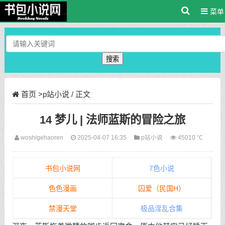
菜单
搜索
首页
>
p站小说
/ 正文
14 梦儿 | 法师蓝斯的冒险之旅
woshigehaoren
2025-04-07 16:35
p站小说
45010 ℃
书包小说网
7色小说
色色漫画
囚爱（民国H）
禁漫天堂
极品淫乱合集