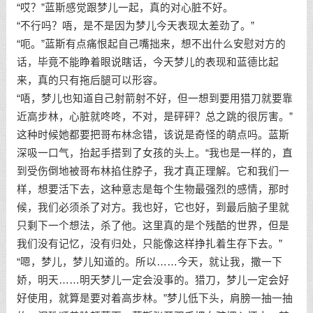
“哎？”蓝斯感觉跟梦儿一起，真的对心脏不好。
“不行吗？唔，是不是因为梦儿今天表现太差劲了。”
“呃。”蓝斯有点痛恨起自己嘴拙来，想不出什么安慰对方的
话，毕竟不能睁着眼说瞎话，今天梦儿的表现和蓝德比起
来，真的只有拖后腿可以形容。
“唔，梦儿也知道自己射箭射不好，但一想到要用猎刀就要靠
近高步林，心脏就咚咚，不对，是砰砰？总之跳的很厉害。”
这种时候她都要把哥布林念错，该说是奇怪的萌点吗。蓝斯
深吸一口气，抬起手搭到了女孩的头上。“我也是一样的，直
到受伤倒地被哥布林掐住脖子，我才真正理解。它和我们一
样，想要活下去，这种意志是每个生物最强烈的感情，那时
候，我们必须杀了对方。我也好，它也好，到最后脑子里就
只剩下一个想法，杀了他。这里真的是个残酷的世界，但是
我们没有记忆，没有归处，只能像这样挣扎着生存下去。”
“嗯，梦儿，梦儿知道的。所以……今天，就让我，撒一下
娇，明天……明天梦儿一定会没事的。猎刀，梦儿一定会好
好使用，就算是要对着高步林。”梦儿低下头，肩膀一抽一抽