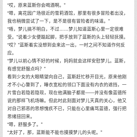
“哎，原来蓝斯你会喝酒啊。”
“嗯，离花园广场很近的雪莉酒馆，那里有很多冒险者出没，
我也稍微尝试了一下，是不是很有冒险者的味道。”
“唔，梦儿搞不明白，不过……梦儿知道蓝斯心里一定很难
受。”说着少女便踮起脚，把手放到了蓝斯的头上轻轻抚摸。
“哎？”蓝斯着实没想到会来这一出，一时之间不知道作何反
应。
“梦儿以前心情不好的时候，妈妈就会这样安慰梦儿。蓝斯，
有感觉舒服点吗？”
看到少女的大眼睛望向自己，蓝斯赶忙移开目光，原来他刚
才不小心瞥到了，睡衣宽松的领口下面没有内衣的遮挡，一
片雪白若隐若隐现，现在他满脑子都是——并没有像蓝德所
说的那样飞机场嘛。但此时此刻面对梦儿天真的关心，他又
对自己邪恶的思想愧疚不已，只能在心里痛骂蓝德，强行把
思绪扭回来。
“嗯，舒服多了。”
“太好了，那，蓝斯能不能也摸摸梦儿的头呢。”