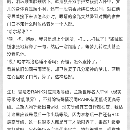
的，泪珠顺着脸颊落下。蓝斯张开双手把女孩拥入怀中，梦
儿的身体真是娇小啊，还有一股皂香萦绕在长发间，就在他
寻思着接下来该怎么办时，眼睛的余光突然瞥到对面的宿舍
门口不知什么时候站着另一个人影。
“哈尔希洛？”
“额，抱，抱歉，我只是想上个厕所，打……打扰了！”盗贼慌
慌张张地解释了一句，然后一溜烟跑了，等梦儿转过头甚至
没看见他。
“哎？哈尔希洛也睡不着吗？奇怪，怎么跑掉了。”
看着依旧如同带雨梨花，却已恢复了几分精神的梦儿，蓝斯
在心里叹了口气，算了，这样也好。
注1：冒险者RANK对应常规等级，兰斯世界名人举例（现实
等级/才能限界），不排除特殊情况同RANK有更低或更高等
级。兰斯人物等级出自wiki，现实等级其实每作都在变，我估
计这里应该是最后一作出场等级，因为表格后一栏还有R10
最高等级，这一栏很多人都是等于才能限界了，果然升级要
靠打仗啊。另外等级不完全代表实力，技能很重要。感觉熟